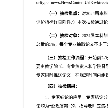
urltype=news.NewsContentUrl&wbtree
（一）抽检重点：
对2024届
评价指标详见附件7）本次抽检通过
论
（二）抽检对象：
2024届本
总量的5%，每个专业抽取论文不少于
（三）抽检工作流程：
开始前2
要由教学院长、专业负责人和学院督
专家同时推送论文，在规定时间内组
（四）抽检结果：
1．专家结论的应用。专家结论
论均为“延迟答辩”的，指导老师应