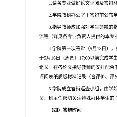
1.请各专业做好论文评阅及答辩
2.学院教秘办公室于答辩前公
3.指导教师应加强对学生答辩的
流程（详见各专业负责人提供的本专
4.
学院第一次答辩
（
5月
18
日
）
，
于5月1
6
日（周四）17:00以前完
组长
。
在各论文指导教师的安排配合
评阅表纸质版材料记录（含评价、评
5.学院成立答辩巡查小组，由
员、班主任密切关注特殊群体学生的
（四）答辩时间