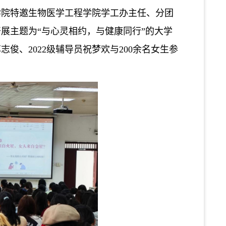
学院特邀生物医学工程学院学工办主任、分团
开展
主题为
“
与心灵相约，与健康同行
”
的
大学
苏志俊、2022级辅导员祝梦欢与200余名女生参