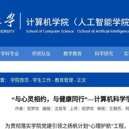
学科专业
师资队伍
教学教育
科学研究
实
位置：
学院首页
-
学生工作
-
教育管理
-
正文
“与心灵相约，与健康同行”—计算机科学
作者：祝梦欢 编辑：沈易军 上传：祝梦欢 审核：王魏芳、柯尊韬 
为
贯彻落实学院党建引领之扬帆计划“心理
护航”
工程
，