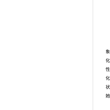
象
化
性
化
状
她