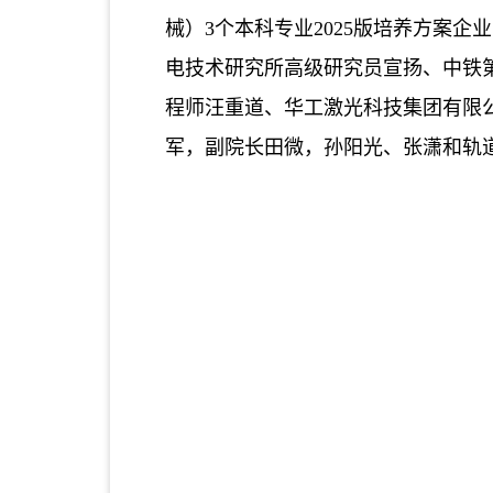
械）
3个本科专业
2025版培养方案
电技术研究所高级研究员宣扬、中铁
程师汪重道
、
华工激光科技集团有限
军，副院长田微，孙阳光、张潇
和
轨