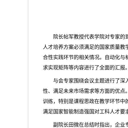
院长帖军教授代表学院对专家的
人才培养方案必须满足的国家质量教
合性实践
环节
的相关情况
。
自动化与
求实现矩阵等内容进行了全面的汇报
与会专家
围绕会议主题
进行了
深
性、满足未来市场需求等方面的优点
训练，特别是课程思政在教学环节中
满足国家智能制造强国对工科人才要
副院长田微在总结时
指出
，
企业