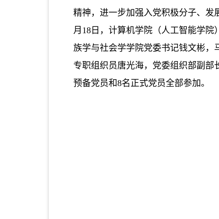
精神，进一步加强入党积极分子、发
月
18
日，计算机学院（人工智能学院
族学与社会学学院党委书记钱文彬，
专职组织员唐光海，党委组织部副部
预备党员和
8
名正式党员全部参加。