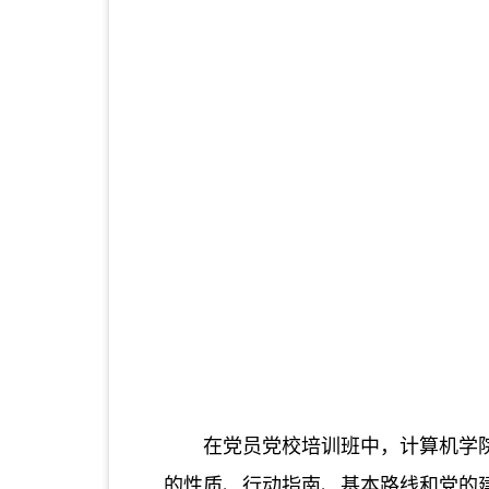
在党员党校培训班中，计算机学
的性质、行动指南、基本路线和党的