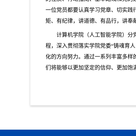
一位党员都要认真学习党章、切实践
矩、有纪律，讲道德、有品行，讲奉
计算机学院（人工智能学院）分
程，深入贯彻落实学院党委
“铸魂育
化的方向努力。通过一系列丰富多样
们将能够以更加坚定的信仰、更加饱