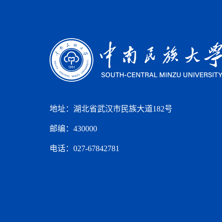
地址：湖北省武汉市民族大道182号
邮编：430000
电话：027-67842781