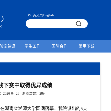
英文网English
验室建设
学生工作
国际合作
常用下载
线下赛中取得优异成绩
6-04-28 浏览次数：
289
赛
在湖南省湘潭大学
圆满落幕。我院派出的
5支