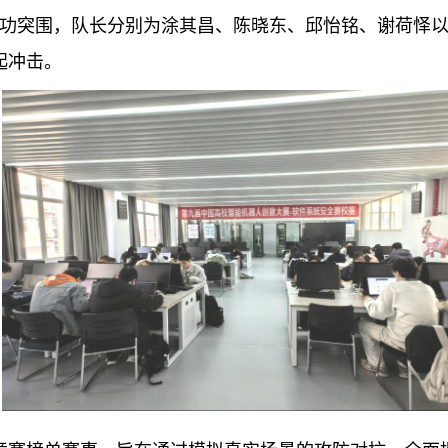
成功突围
，
队长分别为涂其昌、
陈晓东
、
邱怡铭
、
谢荷怿
起冲击。