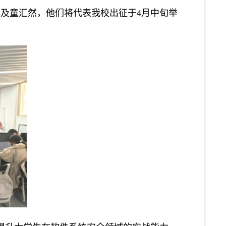
以及
童汇然，
他们
将代表我校出征于
4月中旬举