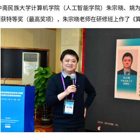
中南民族大学
计算机学院（人工智能学院）朱宗晓、姚
荣获特等奖（最高奖项）
，
朱宗晓老师
在研修班上
作
了
《