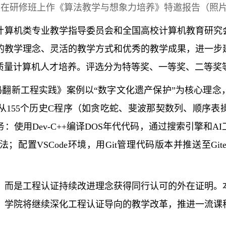
师
在研修班上
作
《
算法教学与想象力培养
》
特邀
报告
（
照
计算机类专业教学指导委员会和全国高校计算机教育研究
的教学理念、灵活的教学方式和优秀的教学成果，进一步
质量计算机人才培养。评选分为特等奖、一等奖、二等奖
代码翻新工程实践》案例以“数字文化遗产保护”为核心理
从155个历史C程序（如贪吃蛇、斐波那契数列、顺序表
：使用Dev-C++编译DOS年代代码，通过搜索引擎和
配置VSCode环境，用Git管理代码版本并推送至Git
，而是工程认证持续改进理念获得同行认可的外在证明。
。学院将继续深化工程认证导向的教学改革，推进一流课