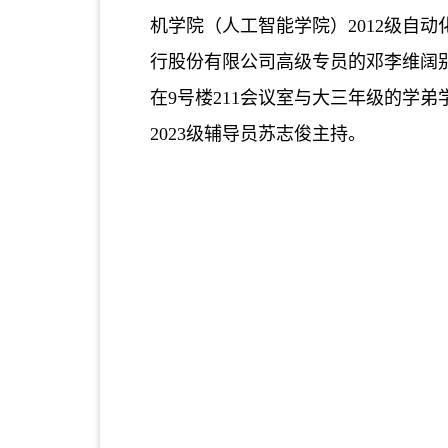
机学院（人工智能学院）
2012
级自动
行股份有限公司高级专员的邓李维阔
在
9
号楼
211
会议室与大三年级的学弟
2023
级辅导员苏志俊主持。