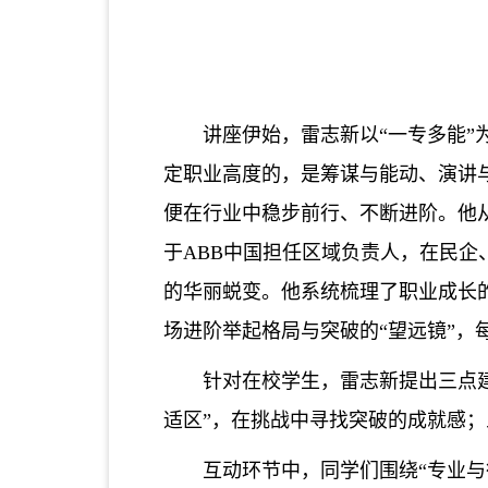
讲座伊始，雷志新以
“
一专多能
”
定职业高度的，是筹谋与能动、演讲
便在行业中稳步前行、不断进阶。他
于
ABB
中国担任区域负责人，在民企
的华丽蜕变。
他系统梳理了职业成长
场进阶举起格局与突破的“望远镜”
针对在校学生，雷志新提出三点
适区
”
，在挑战中寻找突破的成就感；
互动环节中，同学们围绕
“
专业与