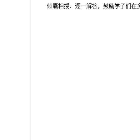
倾囊相授、
逐一解答，鼓励学子
们
在