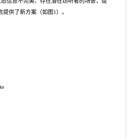
。针对信道状态信息不完美、存在潜在窃听者的场景，提
信提供了新方案
（
如图
1
）
。