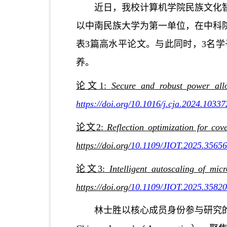
近日，我校计算机学院民族文化
以中南民族大学为第一单位，在中科
表3篇高水平论文。与此同时，3名
养。
论文
1
:
Secure and robust power al
https://doi.org/10.1016/j.cja.2024.10337
论文
2
:
Reflection
o
ptimization for
c
ov
https://doi.org/
10.1109/JIOT.2025.3565
论文
3
:
Intelligent
a
utoscaling of
m
ic
https://doi.org/
10.1109/JIOT.2025.3582
林士胜以核心成员身份参与研究