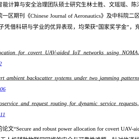
智能计算与安全治理团队硕士研究生林士胜、
文瑶瑶、陈
院一区期刊
《
Chinese Journal of Aeronautics
》
及中科院二区
学子凭借科研与学业的优异表现，均荣获“国家奖学金”，
location for covert UAV-aided IoT networks using NOMA
2
ert
a
mbient
b
ackscatter
s
ystems
u
nder
t
wo
j
amming
p
attern
606
roservice and
r
equest
r
outing for
d
ynamic
s
ervice
r
equests
,
011
的论文
“
Secure and robust power allocation for covert UAV-ai