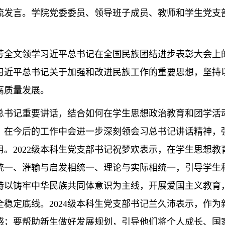
流发言。
学院党委委员
、领导班子成员、教师和学生党支
。
芳全文领学习近平总书记在全国民族团结进步表彰大会上
习近平总书记
关于加强和改进民族工作的重要思想，坚持
高质量
发展。
总书记重要讲话
，结合
如何在学生思想政治教育和团学活
，在今后的工作中会进一步深刻领会习总书记讲话精神，
用。
2022
级本科生党支部书记祝梦欢表示，在学生思想教
统一、灌输与启发相统一、理论与实际相统一，引导学生
持以铸牢中华民族共同体意识为主线，开展爱国主义
教育
全稳定底线。
2024
级本科生党支部书记兰久沛表示，作为
感；要帮助新生做好发展规划，引导他们将个人成长
、国