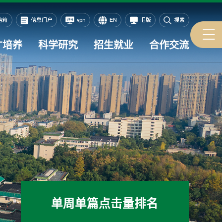
信箱
信息门户
vpn
EN
旧版
搜索
才培养
科学研究
招生就业
合作交流
单周单篇点击量排名