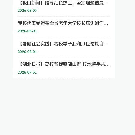
【极目新闻】踏寻红色热土，坚定理想信念，中南民族大学“铸牢”宣讲团赴贵州开展暑期社会实践
2026-08-03
我校代表受邀在全省老年大学校长培训班作经验交流
2026-08-01
【暑期社会实践】我校学子赴澜沧拉祜族自治县开展“千团万人推普强国行”实践活动
2026-08-01
【湖北日报】高校智援赋能山野 校地携手共促振兴——中南民族大学一行赴巴东野三关镇调研侧记
2026-07-31