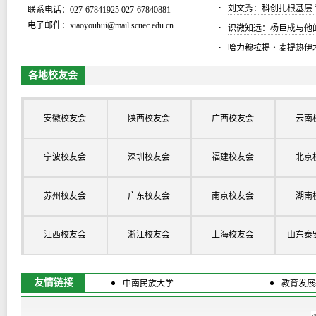
·
刘文秀：科创扎根基层
联系电话：027-67841925 027-67840881
电子邮件：xiaoyouhui@mail.scuec.edu.cn
·
识微知远：杨巨成与他
·
哈力穆拉提・麦提热伊
各地校友会
安徽校友会
陕西校友会
广西校友会
云南
宁波校友会
深圳校友会
福建校友会
北京
苏州校友会
广东校友会
南京校友会
湖南
江西校友会
浙江校友会
上海校友会
山东泰
友情链接
中南民族大学
教育发展