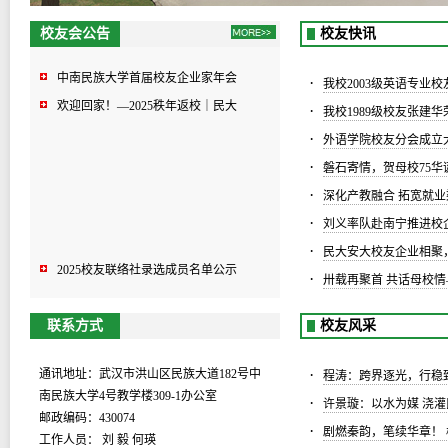
校友会公告
校友快讯
2025校友联络社录选成员名单公示
中南民族大学首届校友企业家年会
·
我校2003级英语专业校
欢迎回家！—2025秩年返校｜民大
·
我校1989级校友张建
·
外语学院校友分会成立
·
磐石寄情，贺母校75华诞
·
深化产教融合 拓宽就业渠
·
刘义率队赴南宁推进校
·
民大安大校友企业相聚
2025校友联络社录选成员名单公示
·
卅载再聚首 共话母校情—
中南民族大学首届校友企业家年会
欢迎回家！—2025秩年返校｜民大
联系方式
校友风采
·
通讯地址：武汉市洪山区民族大道182号中
程涛：跨界逐光，行稳
南民族大学4号教学楼309-1办公室
·
许景璇：以水为媒 浇
邮政编码：430074
·
剧燃秦韵，笔续华章！ 
工作人员： 刘 毅 何瑛