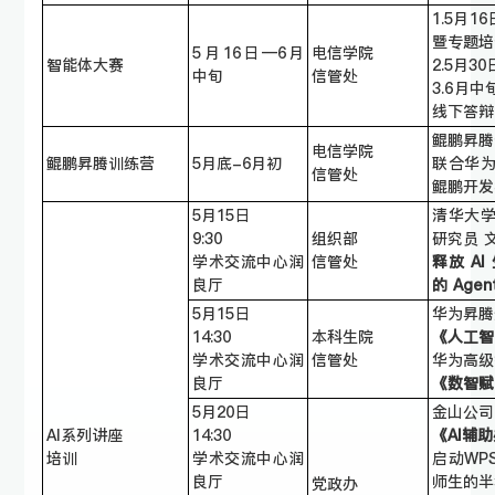
1.5月
暨专题培
5月16日—6月
电信学院
智能体大赛
2.5月
中旬
信管处
3.6月
线下答辩
鲲鹏昇腾
电信学院
鲲鹏昇腾训练营
5月底-6月初
联合华为
信管处
鲲鹏开发
5月15日
清华大
9:30
组织部
研究员 
学术交流中心润
信管处
释放 A
良厅
的 Age
5月15日
华为昇腾
14:30
本科生院
《
人工智
学术交流中心润
信管处
华为高级
良厅
《数智赋
5月20日
金山公司
AI系列讲座
14:30
《
AI辅
培训
学术交流中心润
启动WP
良厅
师生的半
党政办