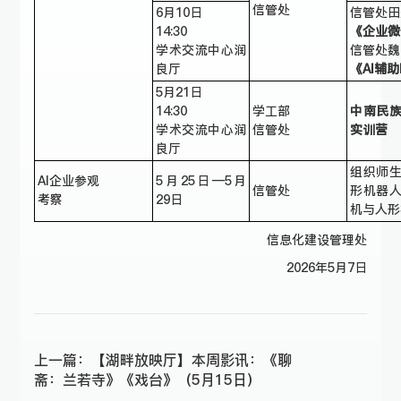
信管处
6月10日
信管处田
14:30
《企
业
微
学术交流中心润
信管处魏
良厅
《AI辅助
5月21日
14:30
学工部
中南民
学术交流中心润
信管处
实训营
良厅
组织师
AI企业参观
5月25日—5月
信管处
形机器
考察
29日
机与人形
信息化建设管理处
2026年5月7日
上一篇：
【湖畔放映厅】本周影讯：《聊
斋：兰若寺》《戏台》（5月15日）