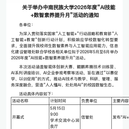
关于举办中南民族大学2026年度“AI技能
+数智素养提升月”活动的通知
各单位：
为深入贯彻落实国家“人工智能+”行动战略和教育部“人
工智能+教育”创新行动计划，积极响应学校数智化转型要
求，全面提升我校师生数智素养与人工智能应用能力，信息
化建设管理处联合学校各相关单位拟于2026年5月至6月举办
2026年度“AI技能+数智素养提升月”活动。
本次活动涵盖智能体创新大赛、鲲鹏昇腾技术训练营、
AI系列讲座培训、AI企业参观考察等活动，旨在通过“以赛促
学、以训促用”的方式，推动AI技术与教学、科研、管理、服
务深度融合，营造“人人懂AI、处处用AI”的校园数智生态。
活动具体内容如下：
活动名称
计划时间
负责单位
主要内容
5月15日
9:00
开幕式
信管处
发布"A
学术交流中心润
良厅