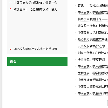
中南民族大学首届校友企业家年会
·
喜讯——我校2013级
欢迎回家！—2025秩年返校｜民大
·
中南民族大学福建校友会
·
情系民大 同创未来—
·
宋发军一行参加上海校友
·
中南民族大学湖南校友会
·
凝心聚力 共绘校友事业
·
云南校友会举办“在水一
2025校友联络社录选成员名单公示
·
刘义一行参加广西校友会
中南民族大学首届校友企业家年会
·
全胜夺冠，强势卫冕！
首页
欢迎回家！—2025秩年返校｜民大
·
中南民族大学苏州校友
·
生物医学工程学院建院
·
中南民族大学深圳校友
·
中南民大海南校友队再获
·
中南民族大学生命科学