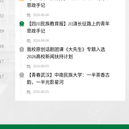
22
思政手记
2026-08-06
22
3
【四川民族教育报】川滇长征路上的青年
思政手记
19
2026-08-06
18
4
我校原创话剧团课《大先生》专题入选
2026高校新闻扶持计划
17
2026-08-05
5
【青春武汉】中南民族大学：一半茶香古
17
韵，一半光影星河
2026-08-05