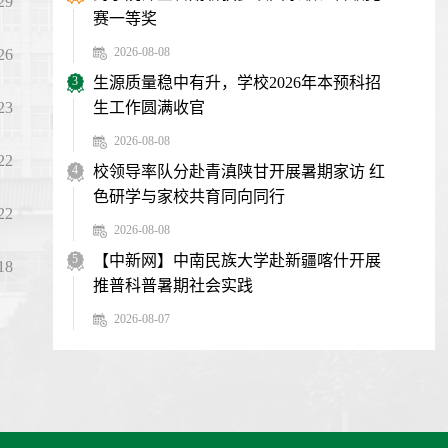
29
赛一等奖
2026-08-08
26
3
生源质量稳中有升，学校2026年本预科招
生工作圆满收官
23
2026-08-08
22
4
校领导率队分赴青滇陕甘开展暑期家访 红
色研学与家校共育同向同行
22
2026-08-08
5
【中新网】中南民族大学赴新疆喀什开展
18
推普科普暑期社会实践
2026-08-07