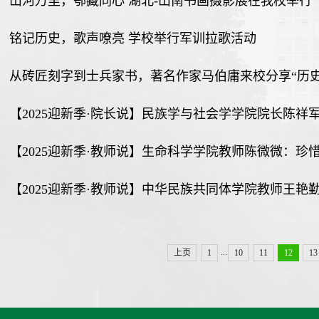
山河万里，鄂藏同心 湖北-山南书画摄影展在我校举行
铭记历史，歌声嘹亮 学校举行军训拉歌活动
从砖匠刻字到士兵家书，著名作家马伯庸来校分享“历史
【2025迎新季·院长说】民族学与社会学学院院长陈祥军
【2025迎新季·教师说】生命科学学院教师陈微微：珍惜时
【2025迎新季·教师说】中华民族共同体学院教师王
...
上页
1
10
11
12
13