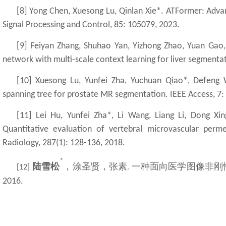
[8] Yong Chen, Xuesong Lu, Qinlan Xie*. ATFormer: Adv
Signal Processing and Control, 85: 105079, 2023.
[9] Feiyan Zhang, Shuhao Yan, Yizhong Zhao, Yuan Gao, 
network with multi-scale context learning for liver segmentati
[10] Xuesong Lu, Yunfei Zha, Yuchuan Qiao*, Defeng 
spanning tree for prostate MR segmentation. IEEE Access, 7
[11] Lei Hu, Yunfei Zha*, Li Wang, Liang Li, Dong Xi
Quantitative evaluation of vertebral microvascular permea
Radiology, 287(1): 128-136, 2018.
*
陆雪松
，
涂圣贤，张素
一种面向医学图像非刚
[12]
.
2016.