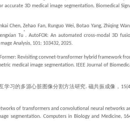
or accurate 3D medical image segmentation. Biomedical Sign
ankai Chen, Zehao Fan, Runguo Wei, Botao Yang, Zhiqing Wan
*
hengxian Tu
. AutoFOX: An automated cross-modal 3D fusi
mage Analysis, 101: 103432, 2025.
CFormer: Revisiting convnet-transformer hybrid framework fr
metric medical image segmentation. IEEE Journal of Biomedic
互学习的多源心脏图像分割方法研究
磁共振成像，
.
15(4
etworks of transformers and convolutional neural networks a
image segmentation. Computers in Biology and Medicine, 16