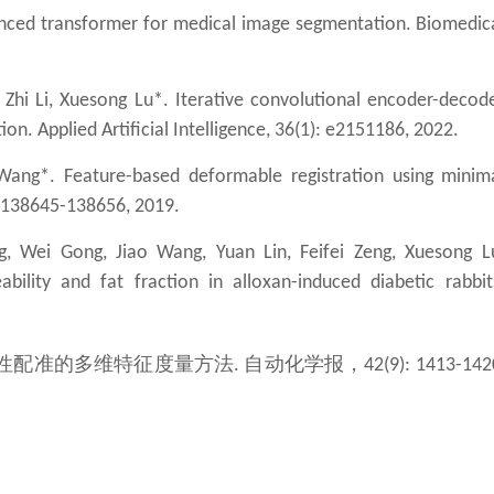
anced transformer for medical image segmentation. Biomedic
Zhi Li, Xuesong Lu*. Iterative convolutional encoder-decod
on. Applied Artificial Intelligence, 36(1): e2151186, 2022.
Wang*. Feature-based deformable registration using minim
: 138645-138656, 2019.
ng, Wei Gong, Jiao W
ang, Yuan Lin, Feifei Zeng, Xuesong L
bility and fat fraction in alloxan-induced diabetic rabbit
性配准的多维特征度量方法
自动化学报，
.
42(9): 1413-142