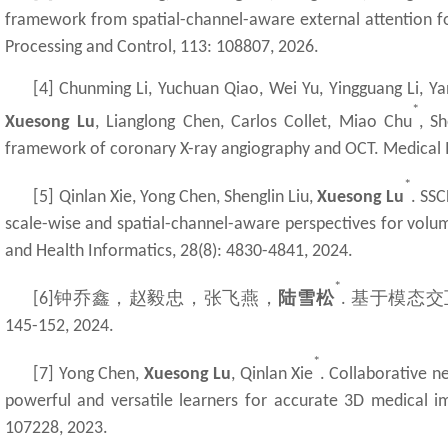
framework from spatial-channel-aware external attention f
Processing and Control, 113: 108807, 2026.
[4] Chunming Li, Yuchuan Qiao, Wei Yu, Yingguang Li, Y
*
Xuesong Lu
, Lianglong Chen, Carlos Collet, Miao Chu
, S
framework of coronary X-ray angiography and OCT. Medical I
*
[5]
Qinlan Xie, Yong Chen, Shenglin Liu,
Xuesong Lu
. SS
scale-wise and spatial-channel-aware perspectives for volu
and Health Informatics, 28(8): 4830-4841, 2024.
*
钟乔鑫，赵毅忠，张飞燕，
陆雪松
基于模态交
[6]
.
145-152, 2024.
*
[7]
Yong Chen,
Xuesong Lu
, Qinlan Xie
. Collaborative n
powerful and versatile learners for accurate 3D medical 
107228, 2023.