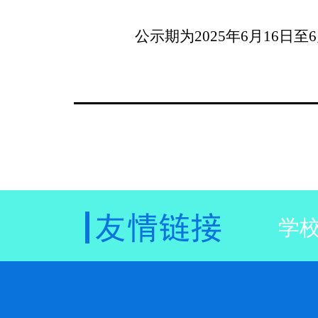
公示期为
2025
年
6
月
16
日至
6
学