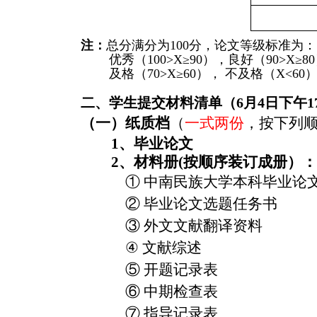
注：
总分满分为100分，论文等级标准为：
优秀（100>X≥90），良好（90>X≥8
及格（70>X≥60）， 不及格（X<60
二、学生提交材料清单（6月4日下午1
（一）纸质档
（
一式两份
，按下列
1、毕业论文
2、材料册
(按顺序装订成册）
：
①
中南民族
大学本科毕业论
② 毕业论文选题任务书
③ 外文文献翻译资料
④
文献综述
⑤ 开题记录表
⑥ 中期检查表
⑦ 指导记录表