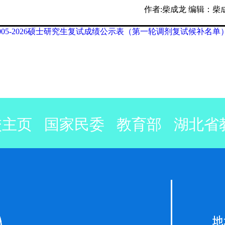
作者:柴成龙
编辑：柴
005-2026硕士研究生复试成绩公示表（第一轮调剂复试候补名单）(1)
校主页
国家民委
教育部
湖北省