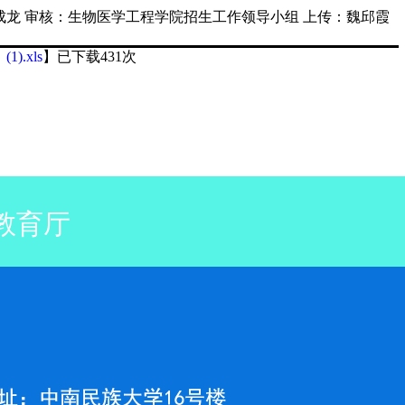
成龙
审核：生物医学工程学院招生工作领导小组
上传：魏邱霞
.xls
】已下载
431
次
教育厅