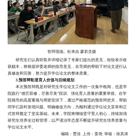
答辩
现场。
杜幸垚 廖若含
摄
研究生们认真听取并详细记录了专家们提出的意见，纷纷表示收
获颇丰，将根据评委老师的指导意见，在导师的帮助下对论文进行认
真修改和完善，努力提升学位论文的整体质量。
3.
预答辩彰显育人价值与后续规划
本次预答辩既是对研究生学位论文工作的一次集中检阅，也是学
院践行“德艺双修，尽善尽美”院训、强化育人质量的重要举措。在学
院领导的高度重视与周密安排下，通过严格规范的预答辩把关，帮助
同学们及时发现问题、明确修改方向，为顺利通过学位论文盲审和正
式答辩奠定了坚实基础。未来，学院将继续坚守育人初心，持续加强
研究生培养全过程管理，以严谨治学态度不断提升研究生培养质量与
学位论文水平。
编辑：贾佳 上传：姜尧 审核：徐其涛