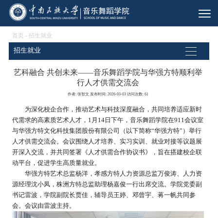
首页
-
招生就业
招生就业
艺科融合 共创未来——音乐舞蹈学院与华强方特顺利举
行人才供需交流会
作者: 张智文 发布时间: 2026-03-03 访问次数:
61
为深化校企合作，推动艺术与科技深度融合，共同培养适应新时
代需求的高素质艺术人才，1月14日下午，音乐舞蹈学院在911会议室
与华强方特文化科技集团股份有限公司（以下简称“华强方特”）举行
人才供需交流会。会议围绕人才培养、实习实训、就业对接等议题展
开深入交流，并共同签署《人才供需合作协议书》，旨在搭建校企联
动平台，促进学生高质量就业。
华强方特艺术总监杨洋，孝感方特人力资源总监万俊涛、人力资
源经理沈小凤，株洲方特总监助理杨嘉俊一行出席交流。学院党委副
书记雷波，学院副院长贾佳，辅导员王婷、邓曾宇、蒋一帆共同参
会。会议由雷波主持。