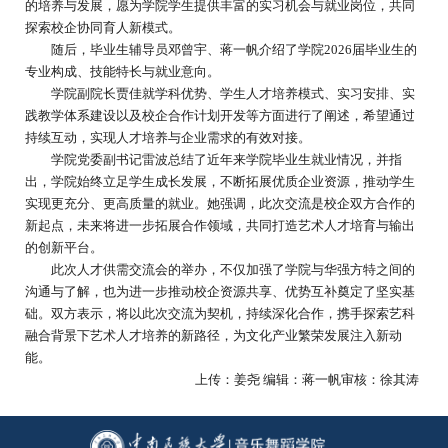
的培养与发展，愿为学院学生提供丰富的实习机会与就业岗位，共同
探索校企协同育人新模式。
随后，毕业生辅导员邓曾宇、蒋一帆介绍了学院2026届毕业生的
专业构成、技能特长与就业意向。
学院副院长贾佳就学科优势、学生人才培养模式、实习安排、实
践教学体系建设以及校企合作计划开发等方面进行了阐述，希望通过
持续互动，实现人才培养与企业需求的有效对接。
学院党委副书记雷波总结了近年来学院毕业生就业情况，并指
出，学院始终立足学生成长发展，不断拓展优质企业资源，推动学生
实现更充分、更高质量的就业。她强调，此次交流是校企双方合作的
新起点，未来将进一步拓展合作领域，共同打造艺术人才培育与输出
的创新平台。
此次人才供需交流会的举办，不仅加强了学院与华强方特之间的
沟通与了解，也为进一步推动校企资源共享、优势互补奠定了坚实基
础。双方表示，将以此次交流为契机，持续深化合作，携手探索艺科
融合背景下艺术人才培养的新路径，为文化产业繁荣发展注入新动
能。
上传：姜尧 编辑：蒋一帆审核：徐其涛