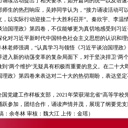
力诵读活动提出了相关要求，如开篇词的统一以及语速
部师生的热烈响应，吴婷同学认为，“接力诵读活动可
义，以实际行动迎接二十大胜利召开”。秦欣宇、李温
谈治国理政》第四卷，不仅能够更为真切地感受到习近
深化对习近平新时代中国特色社会主义思想的认识和理
冬林老师强调，“认真学习与领悟《习近平谈治国理政
进入新的动荡变革的复杂局面下，对于坚决捍卫‘两个
、做到‘两个维护’无疑具有积极而重要的意义。在二十
国理政》第四卷来表达对二十大的热切期盼，表达坚定
国党建工作样板支部，2021年荣获湖北省“高等学校
踊跃参加，团结合作，诵读声情并茂，展现了纲要党支
稿：余冬林 审核：魏大江 上传：金瑶）