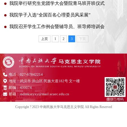
我院举行研究生党团学大会暨院青马班开班仪式
我院学子入选“全国百名心理委员风采展”
我院召开学生工作例会暨辅导员、班导师培训会
上页
1
2
3
下页
电话：027-67842214
地址：武汉市 洪山区 民族大道182号 文一楼
邮编：430074
邮箱：mdmkszyxy@mail.scuec.edu.cn
微信二维码
Copyright ? 2023 中南民族大学马克思主义学院 All Rights Reserved