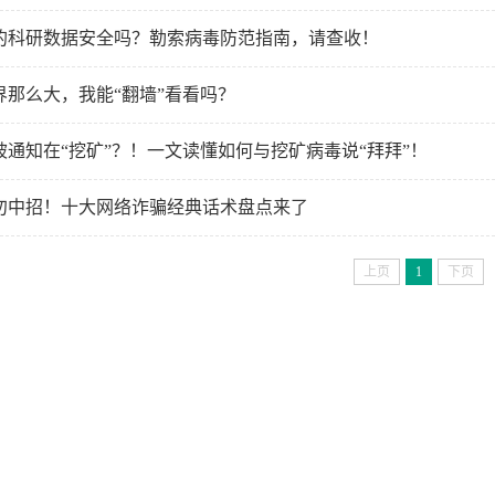
的科研数据安全吗？勒索病毒防范指南，请查收！
界那么大，我能“翻墙”看看吗？
被通知在“挖矿”？！一文读懂如何与挖矿病毒说“拜拜”！
勿中招！十大网络诈骗经典话术盘点来了
上页
1
下页