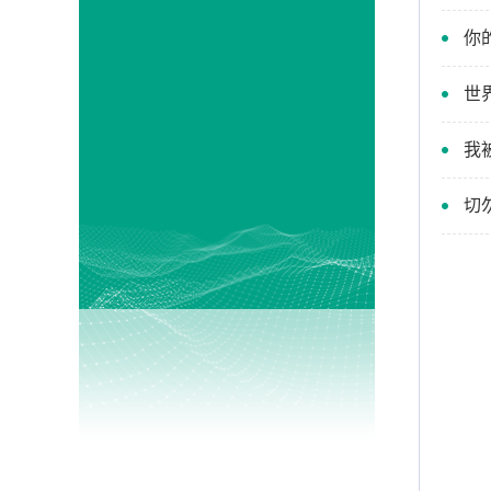
你
世
我
切