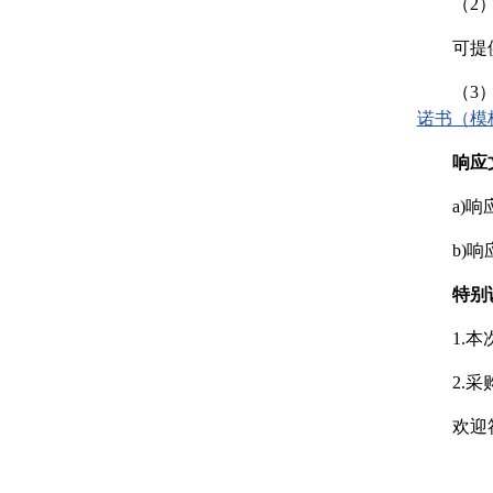
（2
可提
（3
诺书（模
响应
a)
b)
特别
1.
2.
欢迎