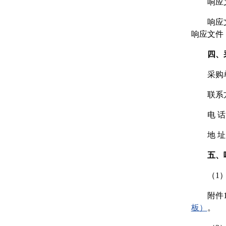
响应文
响应
响应文件
四、
采购
联系
电 话：
地 
五、
（1
附件
板）
。