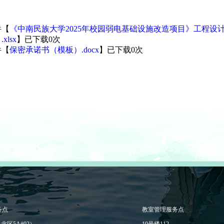
件【
《中南民族大学2025年校园弱电基础设施改造项目》工程
xlsx
】已下载
0
次
件【
保密承诺书（模板）.docx
】已下载
0
次
务点
教室管理服务点