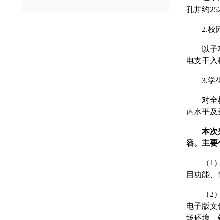
孔井约25
2.
以子
电支干入
3.
对全
内水平及
本次
容。主要
（1
目功能、
（2
电子版文
场环境，