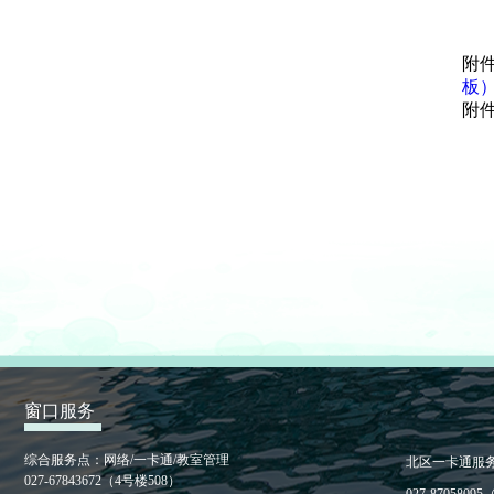
附
板）.
附
窗口服务
综合服务点：网络/一卡通/教室管理
北区一卡通服
027-67843672（4号楼508）