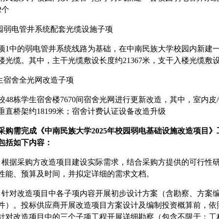
2个
校园弱电管井系统配套光缆设施子项
项1中的弱电管井系统线路为基础，在中南民族大学校园内新建
楼光缆。其中，主干光缆敷设长度约21367米，支干入楼光缆敷设长
学生宿舍全光网改造子项
校48栋学生宿舍楼7670间宿舍光网进行更新改造，其中，室内皮/铠线
垂直桥架约18199米；宿舍计费认证设备改造升级
采购需完成《中南民族大学2025年校园弱电基础设施改造项目》
包括如下内容
：
）根据采购方改造项目建设实际需求，结合采购方提供的可行性
性能、预算及时间，并拟定详细的需求文档。
）针对改造项目中各子项内容开展初步设计方案（含勘察、方案
件）。投标供应商开展改造项目方案设计及编制投资概算前，依
针对改造项目中的三个子项工程开展详细勘察（包含不限于：工