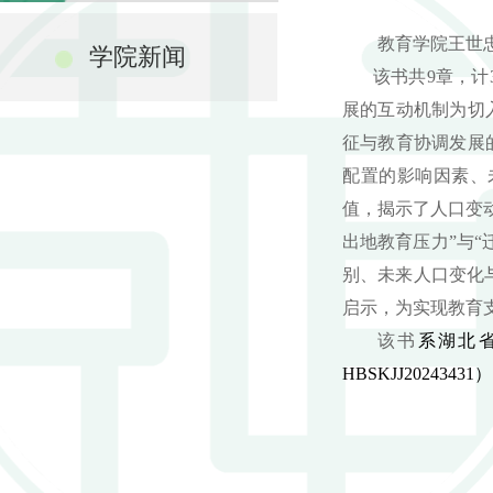
教育学院王世
学院新闻
该书共
9
章，计
展的互动机制为切
征与教育协调发展
配置的影响因素、
值，揭示了人口变
出地教育压力
”
与
“
别、未来人口变化
启示，为实现教育
该书
系湖北
HBSKJJ20243431
）