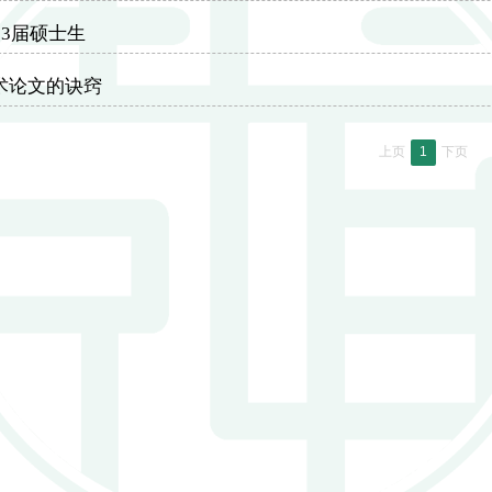
23届硕士生
术论文的诀窍
上页
1
下页