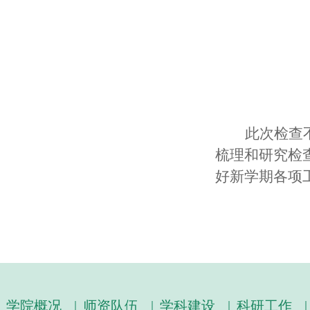
此次检查
梳理和研究检
好新学期各项
学院概况
|
师资队伍
|
学科建设
|
科研工作
|