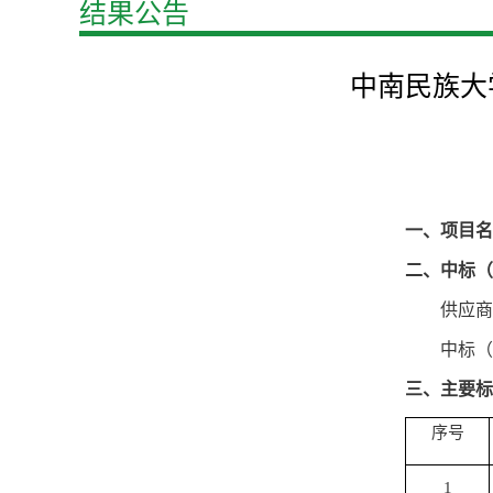
结果公告
中南民族大
一、
项目名
二、
中标（
供应商
中标（
三、主要标
序号
1