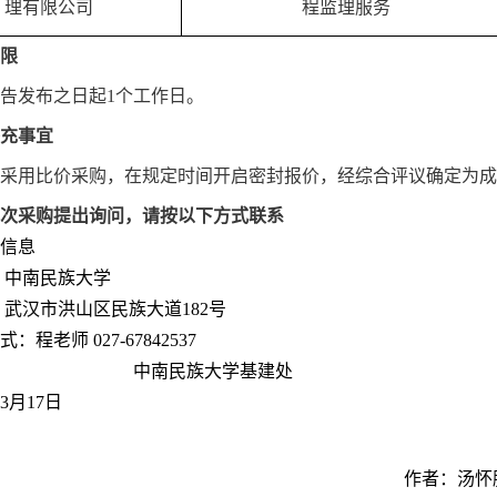
理有限公司
程监理服务
限
告发布之日起
1个工作日。
充事宜
采用
比价
采购，在规定时间开启密封报价，
经综合评议
确定为成
次采购提出询问，请按以下方式联系
信息
：中南民族大学
武汉市洪山区民族大道182号
式：
程
老师
027-678425
37
中南民族大学基建处
3
月
17
日
作者：汤怀