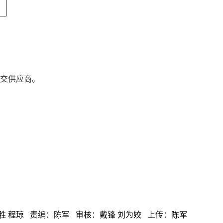
交供应商
。
胜 程琼 责编：陈军 审核：戴锋 刘为姣 上传：陈军