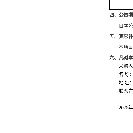
四、公告期
自本公
五、其它补
本项目
六、凡对本
采购人
名
称
地
址：
联系方
202
6
年