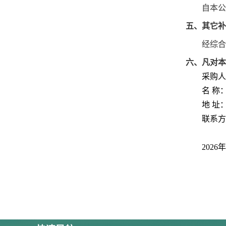
自本公
五、其它补
经综合
六、凡对本
采购人
名
称
地
址：
联系方
202
6
年