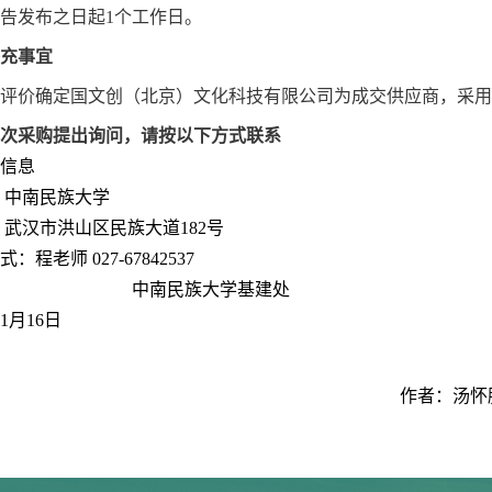
告发布之日起
1个工作日。
充事宜
评价
确定
国文创（北京）文化科技有限公司
为成交供应商
，
采用
次采购提出询问，请按以下方式联系
信息
：中南民族大学
武汉市洪山区民族大道182号
式：
程
老师
027-678425
37
中南民族大学基建处
1
月
16
日
作者：汤怀