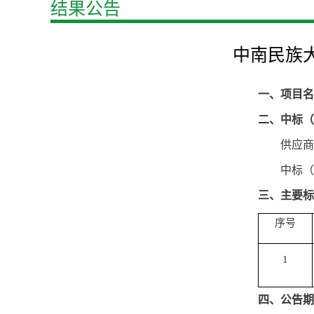
结果公告
中南民族
一、
项目名
二、
中标（
供应商
中标（
三、主要标
序号
1
四、公告期