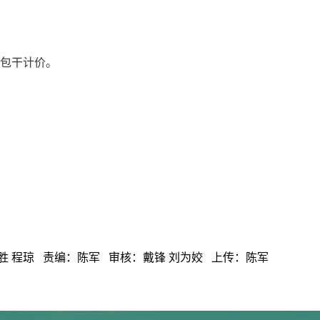
包干计价。
胜 程琼 责编：陈军 审核：戴锋 刘为姣 上传：陈军