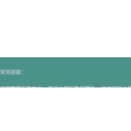
常用链接：
中国教育后勤协会
武汉大学后勤保障处
华中科技大
华中师范大学后勤保障处
华中农业大学后勤保障处
西北民族大学后勤保障处
大连民族大学后勤保障处