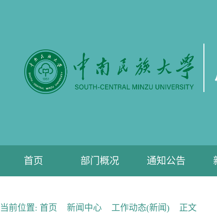
首页
部门概况
通知公告
当前位置:
首页
新闻中心
工作动态(新闻)
正文