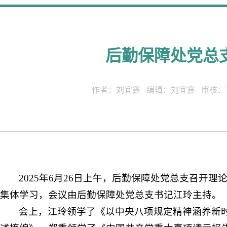
后勤保障处党总
作者：刘宜鑫 编辑：刘宜鑫 审核：王慧
2025年6月26日上午，后勤保障处党总支召开
集体学习，会议由后勤保障处党总支书记江玲主持。
会上，江玲领学了《以中央八项规定精神涵养新