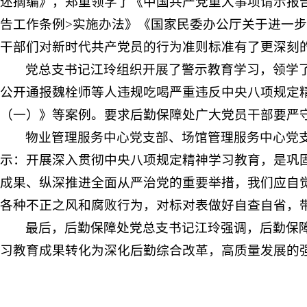
述摘编》，郑重领学了《中国共产党重大事项请示报
告工作条例>实施办法》《国家民委办公厅关于进一
干部们对新时代共产党员的行为准则标准有了更深刻
党总支书记江玲组织开展了警示教育学习，领学
公开通报魏栓师等人违规吃喝严重违反中央八项规定
（一）》等案例。要求后勤保障处广大党员干部要严
物业管理服务中心党支部、场馆管理服务中心党
示：开展深入贯彻中央八项规定精神学习教育，是巩
成果、纵深推进全面从严治党的重要举措，我们应自
各种不正之风和腐败行为，对标对表做好自查自省，
最后，后勤保障处党总支书记江玲强调，后勤保
习教育成果转化为深化后勤综合改革，高质量发展的