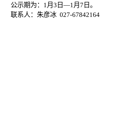
公示期为：
1
月
3
日—
1
月
7
日。
联系人：朱彦冰
027-67842164