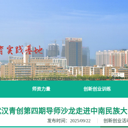
师资力量
创新创业训练
国创导师
校创导师
教师风采
武汉青创第四期导师沙龙走进中南民族大
发布时间：2025/09/22
创新创业活