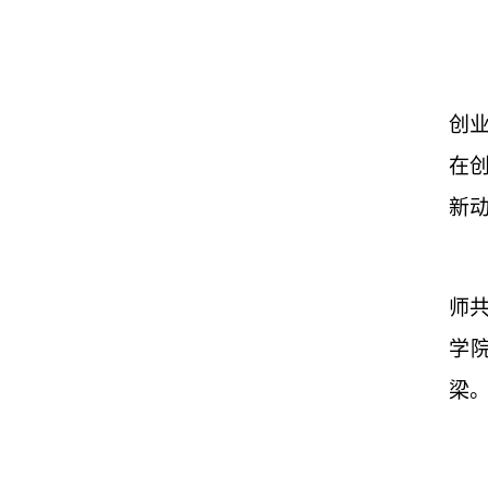
创
在
新
师
学
梁