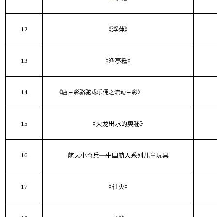
12
《浮萍》
13
《渔亭糕》
14
《唐三彩骆驼载乐俑之流动三彩》
15
《火龙出水的奥秘》
16
航天小奇兵—中国航天系列儿童玩具
17
《社火》