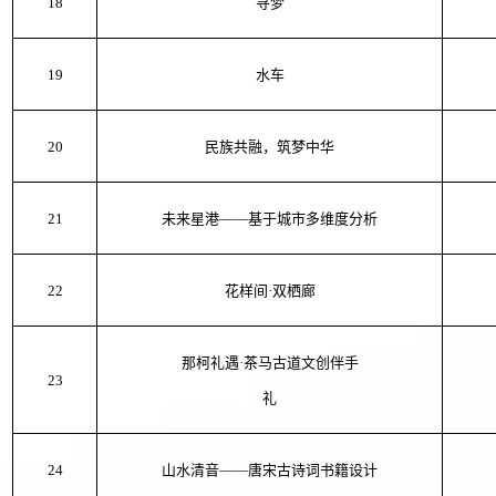
18
寻梦
19
水车
20
民族共融，筑梦中华
21
未来星港——基于城市多维度分析
22
花样间·双栖廊
那柯礼遇·茶马古道文创伴手
23
礼
24
山水清音——唐宋古诗词书籍设计