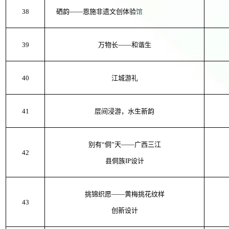
38
硒韵——恩施非遗文创体验
馆
39
万物长——和谐生
40
江城游礼
41
层间浸游，水生新韵
别有“侗”天——广西三江
42
县侗族IP设计
挑锦织愿——黄梅挑花纹样
43
创新设计