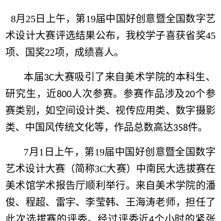
8月25日上午，第19届中国好创意暨全国数字艺
术设计大赛评选结果公布，我校学子喜获省奖45
项、国奖22项，成绩喜人。
本届
大赛
吸引了来自美术学院的本科生、
3C
研究生，近
人次参赛。参赛作品涉及
个参
800
20
赛类别，如空间设计类、视传应用类、数字摄影
类、中国风传统文化等，作品总数高达
件。
358
7月1日上午
，第19届
中国好创意暨全国数字
艺术设计大赛（简称3C大赛）中南民大选拔赛在
美术馆学术报告厅顺利举行。来自美术学院的潘
俊、程超、雷宇、李莹韩、王海涛老师，担任了
此次选拔赛的评委。
经过评委近
个小时的紧张
4