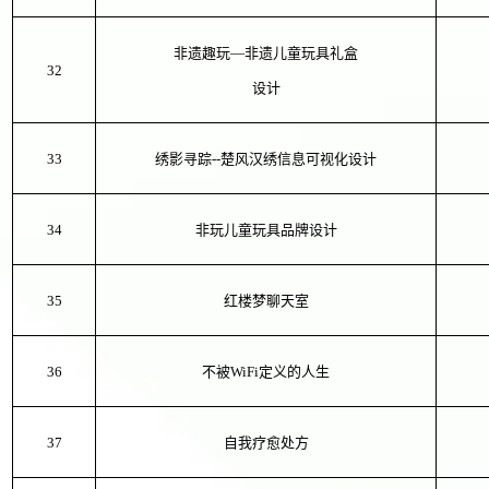
非遗趣玩—非遗儿童玩具礼盒
32
设计
33
绣影寻踪--楚风汉绣信息可视化设计
34
非玩儿童玩具品牌设计
35
红楼梦聊天室
36
不被WiFi定义的人生
37
自我疗愈处方