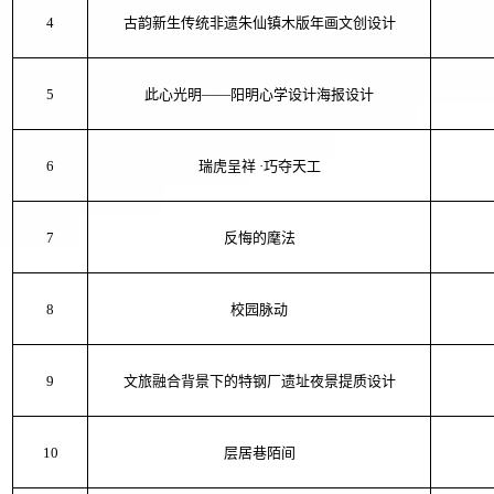
4
古韵新生传统非遗朱仙镇木版年画文创设计
5
此心光明——阳明心学设计海报设计
6
瑞虎呈祥
·巧夺天工
7
反悔的麾法
8
校园脉动
9
文旅融合背景下的特钢厂遗址夜景提质设计
10
层居巷陌间