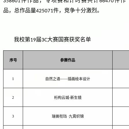
件作品，专项赛和计时赛共计
件作
358601
66470
品，总作品量
件，竞争十分激烈。
425071
我校第
届
大赛国赛获奖名单
19
3C
序号
参赛作品
1
自然之语——插画绘本设计
2
桁构云城
-新生镜
3
瑞兽衔珰
·九霄织锦