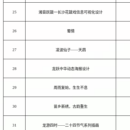
25
湘音跃鼓一长沙花鼓戏信息可视化设计
26
蜀情
27
凌波仙子——天鹉
28
龙跃中华动态海报设计
29
周而复始，生生不息
30
苗乡新绣，古韵重生
31
龙游四时——二十四节气系列插画