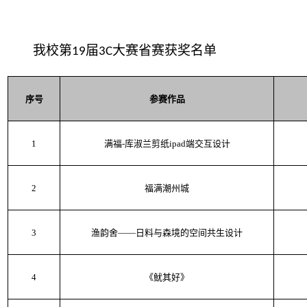
我校第
届
大赛省赛获奖名单
19
3C
序号
参赛
作品
1
满福-库淑兰剪纸ipad端交互
设计
2
福满潮州城
3
渔韵舍——日料与森境的空间共生设计
4
《鱿其好》