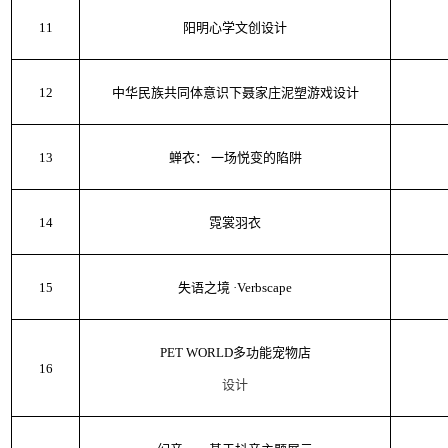
11
阳明心学文创设计
12
中华民族共同体意识下聂家庄泥塑游戏设计
13
蝉衣：
一场悦变的陷阱
14
霓裳羽衣
15
失语之境
·Verbscape
PET WORLD多功能宠物店
16
设计