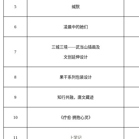
5
缄默
6
凌晨中的她们
三城三境——武当山插画及
7
文创延伸设计
8
果干系列包装设计
9
知行共融，唐文藏迹
10
《疗愈·拥抱心灵》
11
上学记