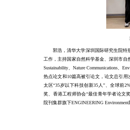
郭浩，清华大学深圳国际研究生院特
工作，主持国家自然科学基金、深圳市自
Sustainability
、
Nature Communications
、
Env
热点论文和
10
篇高被引论文，论文总引用
太区“
35
岁以下科技创新
35
人”、全球前
2
奖、香港工程师协会“最佳青年学者论文奖
院刊集群旗下
ENGINEERING Environment