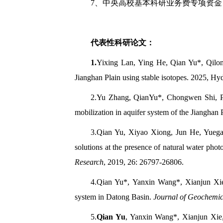
7
、中央高校基本科研业务费专项资金
代表性科研论文：
1.
Yixing Lan, Ying He,
Qian Yu*
, Qilo
Jianghan Plain using stable isotopes. 2025, Hyd
2.Yu Zhang,
QianYu*
, Chongwen Shi, Pi
mobilization in aquifer system of the Jianghan 
3.Qian Yu,
Xiyao Xiong, Jun He, Yuegan
solutions at the presence of natural water photo
Research
, 2019, 26: 26797-26806.
4.Qian Yu*,
Yanxin Wang*, Xianjun Xie
system in Datong Basin.
Journal of Geochemic
5.
Qian Yu
, Yanxin Wang*, Xianjun Xie