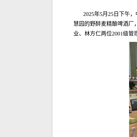
2025年5月25日
慧园的
野醉麦精酿
啤酒厂
业
、
林方仁
两位
20
01级