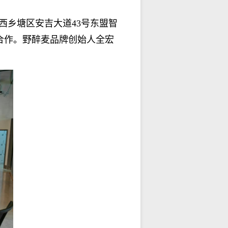
市西乡塘区安吉大道43号东盟智
合作
。
野醉麦
品牌
创始人
全宏