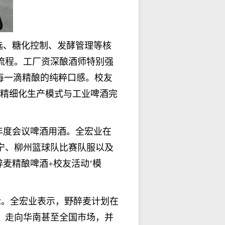
选
、
糖化控制
、
发酵管理
等
核
流程。
工厂资深
酿酒师特别强
每一滴精酿的纯粹口感。校友
精细化生产模式与工业啤酒完
年度会议啤酒用酒
。
全宏业
在
宁、柳州篮球队比赛队服以及
醉麦精酿啤酒
+校友活动’模
论。
全宏业
表示，野醉麦计划在
，走向华南甚至全国市场
，并