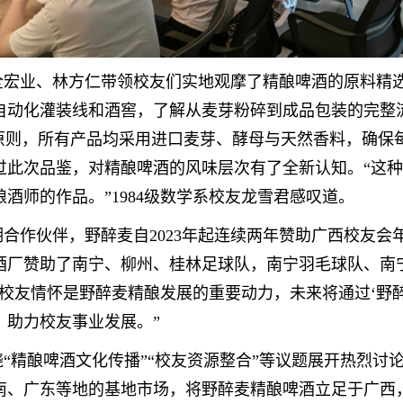
全宏业、林方仁
带领
校友们实地观摩了精酿啤酒的原料精
自动化灌装线和酒窖，了解从麦芽粉碎到成品包装的完整
”原则，所有产品均采用进口麦芽、酵母与天然香料，确保
过此次品鉴，对精酿啤酒的风味层次有了全新认知。
“
这种
酿酒师的作品。
”
1984级数学系
校友
龙雪君
感叹道。
期合作伙伴，野醉麦自
2023年起
连续两年
赞助
广西
校友会
酒厂赞助了南宁、柳州、桂林足球队，南宁羽毛球队、南
“校友情怀是野醉麦
精酿
发展的重要动力，未来将通过
‘
野
，助力校友事业发展。”
绕
“精酿
啤酒
文化传播
”“校友资源整合”等议题展开热烈讨
南、广东等地的基地市场，将野醉麦精酿啤酒立足于广西