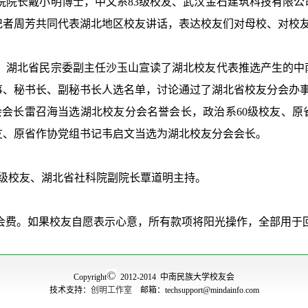
院长戴小明博士，中文系83级校友、武汉金石建筑科技有限公司
记者周芳共同代表湖北地区校友讲话，表达校友们对母校、对校
、湖北省民宗委副主任沙玉山宣读了湖北校友代表推选产生的中
事、秘书长、副秘书长人选名单，讨论通过了湖北省校友分会办
会长雷召海当选湖北校友分会名誉会长，政治系60级校友、原
友、原省作协党组书记韦启文当选为湖北校友分会会长。
级校友、湖北省社科院副院长覃道明主持。
费。如果校友自愿表示心意，所有款项将阳光操作，全部用于
©
Copyright
2012-2014 中南民族大学校友会
技术支持：
创明工作室
邮箱：techsupport@mindainfo.com