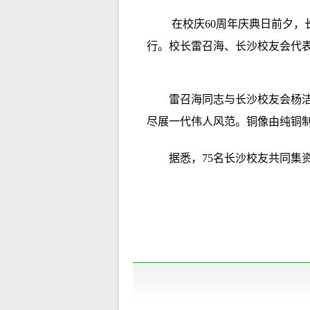
在校庆60周年庆典日前夕，
行。校长雷召海、长沙校友会代
雷召海同志与长沙校友会杨
尽展一代伟人风范。铜像由纯铜制
据悉，75名长沙校友共同集