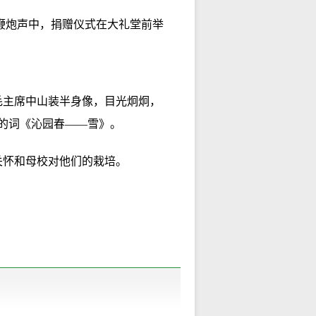
的鞭炮声中，捐赠仪式在大礼堂前举
毛主席中山装半身像，目光炯炯，
席的词《沁园春——雪》。
关怀和母校对他们的栽培。