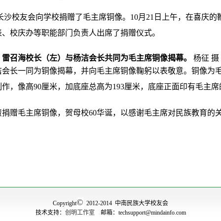
长沙校友会向学校捐赠了毛主席铜像。10月21日上午，在喜庆
表、校庆办等职能部门负责人出席了捐赠仪式。
雷召海校长（左）与杨洁会长共同为毛主席铜像揭幕。
杨征 摄
洁会长一同为铜像揭幕，并向毛主席铜像鞠躬以表敬意。铜像为
作，像高90厘米，加底座总高为193厘米，底座正面印有毛主
资捐赠毛主席铜像，贺母校60华诞，以感谢毛主席对民族教育的
©
Copyright
2012-2014 中南民族大学校友会
技术支持：
创明工作室
邮箱：techsupport@mindainfo.com