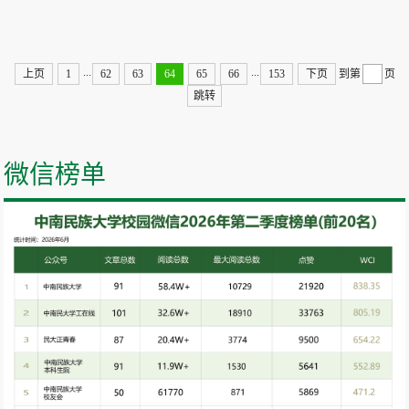
...
...
上页
1
62
63
64
65
66
153
下页
到第
页
跳转
微信榜单