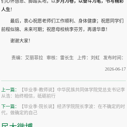
们心怀感恩、脚踏实地，以
岁月为卷，
以
奋斗为笔，书写精彩
人生
！
最后，衷心祝愿老师们工作顺利、身体健康；祝愿同学们
前程似锦、未来可期；祝愿母校桃李芬芳，再谱华章！
谢谢大家！
责编：艾丽菲拉 审核：雷长生 上传：刘虹 发布时间：
2026-06-17
上一篇：
【毕业季·教师说】中华民族共同体学院党总支书记李
从浩：始终相信，砥砺前行
下一篇：
【毕业季·院长说】经济学院院长李波：在不确定的时
代，做确定的自己