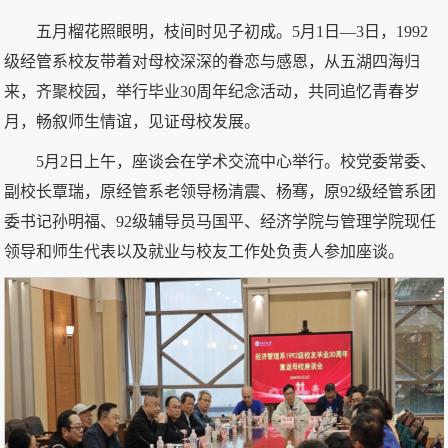
五月榴花照眼明，枝间时见子初成。5月1日—3日，1992
级经管系校友带着对母校深深的眷恋与感恩，从五湖四海归
来，齐聚校园，举行毕业30周年纪念活动，共同追忆青春岁
月，畅叙师生情谊，见证母校发展。
5月2日上午，座谈会在学术交流中心举行。校党委常委、
副校长覃瑞，原经管系老领导杨清震、杨骞，原92级经管系团
委书记孙明福、92级辅导员马国平、经济学院与管理学院现任
领导和师生代表以及就业与校友工作处负责人参加座谈。