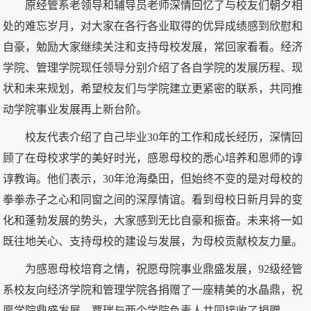
原经管系老领导和辅导员老师深情回忆了与校友们朝夕相
处的难忘岁月，对大家在各行各业取得的优异成绩感到欣慰和
自豪，勉励大家继续关注和支持母校发展，常回家看看。经济
学院、管理学院现任领导分别介绍了各自学院的发展历程、现
状和未来规划，希望校友们与学院建立更紧密的联系，共同推
动学院事业发展再上新台阶。
校友代表介绍了自己毕业30年的工作和成长经历，深情回
顾了在母校求学的美好时光，感恩母校的悉心培养和恩师的谆
谆教诲。他们表示，30年沧海桑田，但始终不变的是对母校的
拳拳赤子之心和同窗之间的深厚情谊。看到母校日新月异的变
化和蓬勃发展的势头，大家感到无比自豪和振奋。未来将一如
既往地关心、支持母校的建设与发展，为母校贡献校友力量。
为感恩母校培育之情，祝愿母院事业鼎盛发展，92级经管
系校友向经济学院和管理学院各捐赠了一座精美的水晶鼎，祝
愿学院鼎盛发展。覃瑞与两个学院负责人共同接收了捐赠。