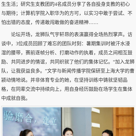
生生活；研究生支教团的4名成员分享了各自投身支教的初心
与期待；计算机学院入职华为的方可，以实习中敢于尝试、不
怕出错的态度，传递敢闯敢做的奋进精神……
论坛开场，龙狮队气宇轩昂的表演赢得全场热烈掌声。访
谈中，3位成员回顾了难忘的团队时刻：暑期集训时被汗水浸
湿的腰带，赛前逐帧分析、打磨动作的执着，成员之间相互鼓
励、共同进步的情谊，共同织就了他们的集体记忆。“加入龙狮
队，让我获益良多。”文学与新闻传播学院保研至上海大学的曹
颍动情地说。并非体育专业的她，在坚持训练中铸就坚韧品
格，在同辈交流中持续向上，用自身经历鼓励在场学生在集体
中成就自我。