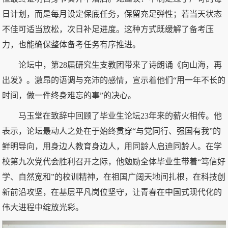
日计划，而是每月设定保底任务，保留充足弹性；若当天状态
不佳可适当放松，次日补足进度。这种方式既缓解了备考压
力，也能确保整体备考任务有序推进。
论坛中，第28届研究生支教团带来了诗朗诵《向山海，再
出发》。激昂的语调与充沛的感情，宣示着他们“用一年不长的
时间，做一件终身难忘的事”的决心。
马玉堂在致辞中回顾了毕业生论坛23年来的薪火相传。他
表示，论坛最动人之处在于始终贯穿“与党同行、强国有我”的
鲜明导向，用身边人教育身边人，用同龄人启迪同龄人。在学
校第九次党代会胜利召开之际，他勉励全体毕业生带着“笃信好
学、自然宽和”的校训精神，在祖国广阔天地间扎根，在科技创
新前沿攻坚，在基层平凡岗位坚守，让青春在中国式现代化的
伟大进程中绽放光彩。