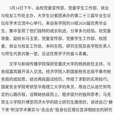
5月14日下午，由校党委宣传部、党委学生工作部、就业
与校友工作处主办，大学生记者团承办的第二十三届毕业生论
坛在学术交流中心举行。来自各学院的10组2026届优秀毕业
生，集中呈现了他们独特的成长轨迹，分享多元经验。校党委
常委、副校长马玉堂，党委宣传部、党委学生工作部、校团
委、就业与校友工作处、本科生院、研究生院及各学院负责人
与师生代表共聚一堂，见证优秀学子的奋斗青春。
文学与新闻传播学院保研至重庆大学的杨扬担任主持，与
各组嘉宾展开深入交流。经济学院入职国家税务总局平果市税
务局的成如思，结合两段面试经历，传授了求职的实用技巧；
国家安全学院考研至华南理工大学的朱灵，用自己从迷茫到笃
定的心路历程，诠释她拾级而上、稳步提升的独到思考；马克
思主义学院升博至同济大学的硕士研究生唐雨欣，讲述自己“静
下来”积淀学术果实与“走出去”投身社区理论宣讲相结合的研究