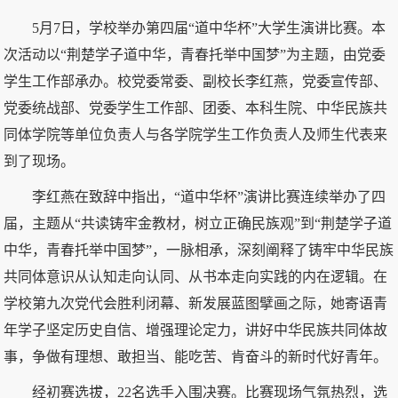
5月7日，学校举办第四届“道中华杯”大学生演讲比赛。本
次活动以“荆楚学子道中华，青春托举中国梦”为主题，由党委
学生工作部承办。校党委常委、副校长李红燕，党委宣传部、
党委统战部、党委学生工作部、团委、本科生院、中华民族共
同体学院等单位负责人与各学院学生工作负责人及师生代表来
到了现场。
李红燕在致辞中指出，“道中华杯”演讲比赛连续举办了四
届，主题从“共读铸牢金教材，树立正确民族观”到“荆楚学子道
中华，青春托举中国梦”，一脉相承，深刻阐释了铸牢中华民族
共同体意识从认知走向认同、从书本走向实践的内在逻辑。在
学校第九次党代会胜利闭幕、新发展蓝图擘画之际，她寄语青
年学子坚定历史自信、增强理论定力，讲好中华民族共同体故
事，争做有理想、敢担当、能吃苦、肯奋斗的新时代好青年。
经初赛选拔，22名选手入围决赛。比赛现场气氛热烈，选