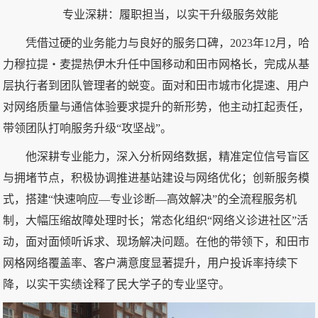
专业深耕：履职担当，以实干升级服务效能
凭借过硬的业务能力与良好的服务口碑，2023年12月，哈
力穆拉提・麦提热伊木升任中国移动和田市网格长，完成从基
层执行者到团队管理者的蜕变。面对和田市城市化提速、用户
对网络质量与通信体验要求提升的新形势，他主动扛起责任，
带领团队打响服务升级“攻坚战”。
他深耕专业能力，深入分析网络数据，精准定位信号盲区
与拥堵节点，积极协调推进基站建设与网络优化；创新服务模
式，搭建“快速响应—专业诊断—高效解决”的全流程服务机
制，大幅压缩故障处理时长；常态化组织“网络义诊进社区”活
动，面对面倾听诉求、现场解决问题。在他的带领下，和田市
网格网络覆盖率、客户满意度显著提升，用户投诉率持续下
降，以实干实绩诠释了民大学子的专业坚守。