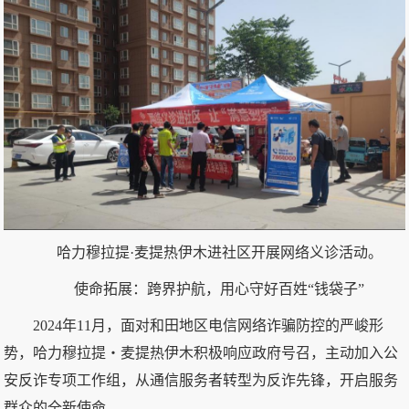
哈力穆拉提·麦提热伊木进社区开展网络义诊活动。
使命拓展：跨界护航，用心守好百姓“钱袋子”
2024年11月，面对和田地区电信网络诈骗防控的严峻形
势，哈力穆拉提・麦提热伊木积极响应政府号召，主动加入公
安反诈专项工作组，从通信服务者转型为反诈先锋，开启服务
群众的全新使命。