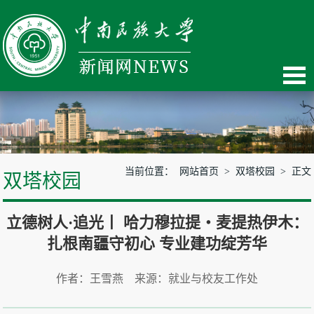
当前位置：
网站首页
>
双塔校园
> 正文
双塔校园
立德树人·追光丨 哈力穆拉提・麦提热伊木：
扎根南疆守初心 专业建功绽芳华
作者：王雪燕 来源：就业与校友工作处