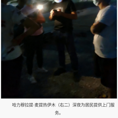
哈力穆拉提·麦提热伊木（右二）深夜为居民提供上门服
务。