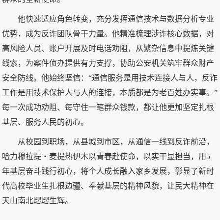
他快速适应角色转变，充分发挥通信技术与数据分析专业
优势，成为反诈团队骨干力量。他精准梳理涉诈核心数据，对
高风险人员、账户开展及时电话劝阻，从繁杂信息中提炼关键
线索，为案件侦办提供有力支撑，协助公安机关筑牢群众财产
安全防线。他始终坚信：“通信服务是用技术连接人与人，反诈
工作是用技术保护人与人的连接，本质都是为老百姓办实事。”
每一次成功劝阻、每守住一笔群众钱款，都让他更加坚定扎根
基层、服务人民的初心。
从校园到职场，从县城到市区，从通信一线到反诈前沿，
哈力穆拉提・麦提热伊木以青春赴使命，以实干显担当，用5
年基层奋斗践行初心，将个人成长融入家乡发展，彰显了新时
代高校毕业生扎根边疆、奉献基层的精神风貌，让民大精神在
天山南北熠熠生辉。