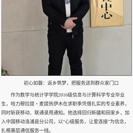
初心如磐：返乡筑梦，把服务送到群众家门口
作为数学与统计学学院2016级信息与计算科学专业毕业
生，哈力穆拉提・麦提热伊木在求职季凭借扎实的专业素养，
同时斩获移动、联通录用通知。他选择回归新疆和田家乡，加
入中国移动洛浦县分公司，以“心级服务，让爱连接”为信念，
扎根基层通信服务一线。