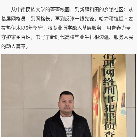
从中南民族大学的菁菁校园，到新疆和田的乡镇社区；从
基层网格员，到网格长，再到反诈一线先锋，哈力穆拉提・麦
提热伊木以5年坚守，将专业所学融入基层服务，用青春力量
守护家乡百姓，书写了新时代高校毕业生扎根边疆、服务人民
的动人篇章。