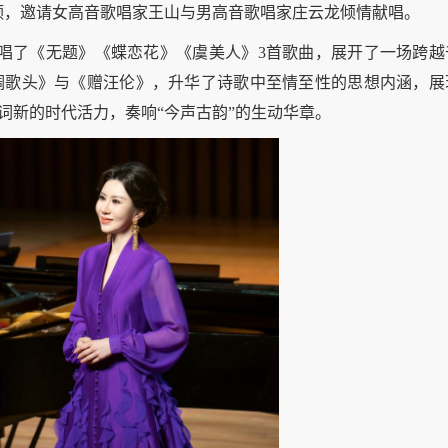
领，邀请女高音歌唱家王山与男高音歌唱家庄云龙倾情献唱。
唱了《无题》《蝶恋花》《虞美人》3首歌曲，展开了一场跨越
调歌头》与《赠汪伦》，升华了诗歌中至情至性的思想内涵，展
词新的时代活力，奏响“今声古韵”的生动华章。