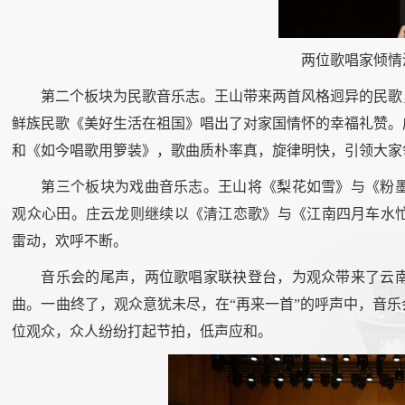
两位歌唱家倾情
第二个板块为民歌音乐志。王山带来两首风格迥异的民歌
鲜族民歌《美好生活在祖国》唱出了对家国情怀的幸福礼赞。
和《如今唱歌用箩装》，歌曲质朴率真，旋律明快，引领大家
第三个板块为戏曲音乐志。王山将《梨花如雪》与《粉
观众心田。庄云龙则继续以《清江恋歌》与《江南四月车水
雷动，欢呼不断。
音乐会的尾声，两位歌唱家联袂登台，为观众带来了云
曲。一曲终了，观众意犹未尽，在“再来一首”的呼声中，音
位观众，众人纷纷打起节拍，低声应和。