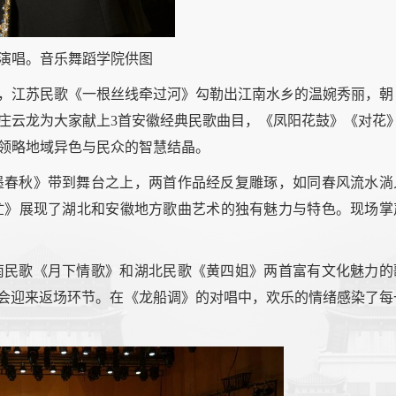
演唱。音乐舞蹈学院供图
，江苏民歌《一根丝线牵过河》勾勒出江南水乡的温婉秀丽，朝
庄云龙为大家献上3首安徽经典民歌曲目，《凤阳花鼓》《对花
领略地域异色与民众的智慧结晶。
墨春秋》带到舞台之上，两首作品经反复雕琢，如同春风流水淌
忙》展现了湖北和安徽地方歌曲艺术的独有魅力与特色。现场掌
南民歌《月下情歌》和湖北民歌《黄四姐》两首富有文化魅力的
乐会迎来返场环节。在《龙船调》的对唱中，欢乐的情绪感染了每