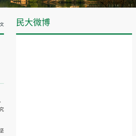
民大微博
正文
、
究
坚