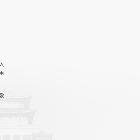
》
入
声
歌
一