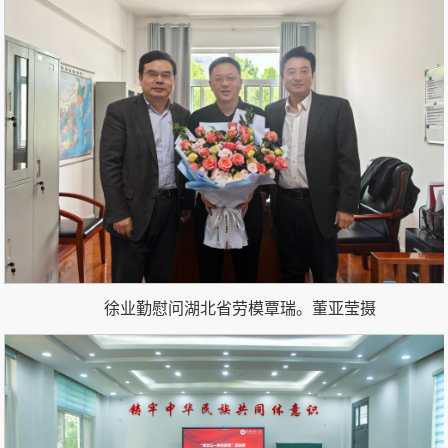
徐业勤慰问湖北省劳模覃瑞。
董亚莹
摄