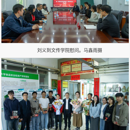
刘义到文传学院慰问。
马鑫雨
摄