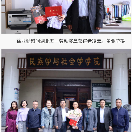
徐业勤慰问湖北五一劳动奖章获得者凌云。
董亚莹
摄