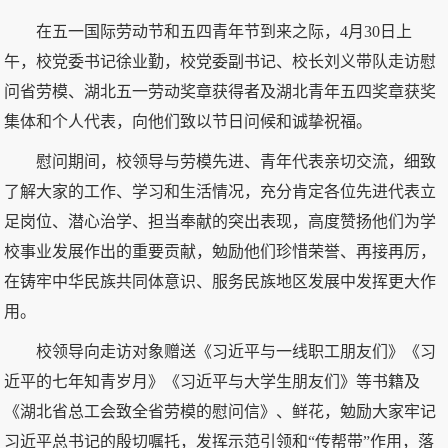
在五一国际劳动节和五四青年节到来之际，4月30日上
午，校党委书记徐业勤，校党委副书记、校长刘义带队走访慰
问省劳模、湖北五一劳动奖章获得者及湖北青年五四奖章获奖
集体和个人代表，向他们致以节日问候和诚挚祝福。
慰问期间，校领导与劳模先进、青年代表亲切交流，细致
了解大家的工作、学习和生活情况，充分肯定各位先进代表立
足岗位、潜心治学、担当奉献的突出表现，高度赞扬他们为学
校事业发展作出的重要贡献，勉励他们珍惜荣誉、再接再厉，
在铸牢中华民族共同体意识、服务民族地区发展中发挥更大作
用。
校领导向走访对象赠送《习近平与一线职工朋友们》《习
近平的七年知青岁月》《习近平与大学生朋友们》等书籍及
《湖北省总工会致全省劳模的慰问信》、鲜花，勉励大家牢记
习近平总书记的殷切嘱托，发挥示范引领和“传帮带”作用，落