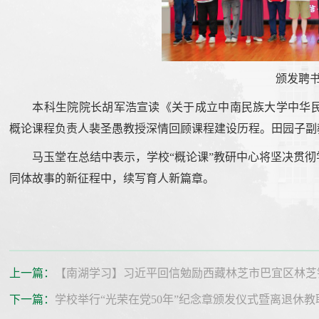
颁发聘书
本科生院院长胡军浩宣读《关于成立中南民族大学中华
概论课程负责人裴圣愚教授深情回顾课程建设历程。田园子副
马玉堂在总结中表示，学校“概论课”教研中心将坚决贯
同体故事的新征程中，续写育人新篇章。
上一篇：
【南湖学习】习近平回信勉励西藏林芝市巴宜区林芝
下一篇：
学校举行“光荣在党50年”纪念章颁发仪式暨离退休